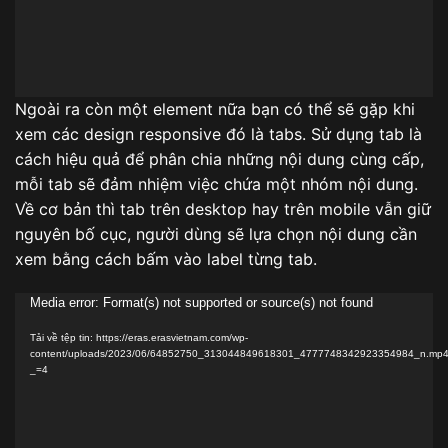
Ngoài ra còn một element nữa bạn có thể sẽ gặp khi
xem các design responsive đó là tabs. Sử dụng tab là
cách hiệu quả để phân chia những nội dung cùng cấp,
mỗi tab sẽ đảm nhiệm việc chứa một nhóm nội dung.
Về cơ bản thì tab trên desktop hay trên mobile vẫn giữ
nguyên bố cục, người dùng sẽ lựa chọn nội dung cần
xem bằng cách bấm vào label từng tab.
Trình
Media error: Format(s) not supported or source(s) not found
chơi
Tải về tệp tin: https://eras.erasvietnam.com/wp-
Video
content/uploads/2023/06/64852750_313044849618301_4777748342923354984_n.mp
_=4