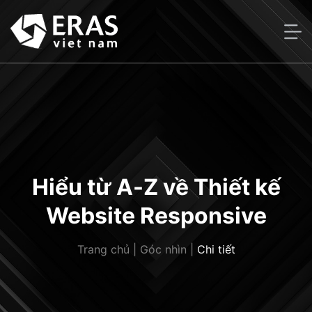
Bỏ
qua
nội
dung
Hiểu từ A-Z về Thiết kế
Website Responsive
Trang chủ
|
Góc nhìn
|
Chi tiết