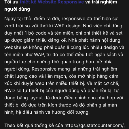
Tối ưu
thiết kế Website Responsive
và trải nghiệm
người dùng
Ngay tại thời điểm ra đời, responsive đã thể hiện sự
vượt trội so với thời kì WAP design. Nhờ việc chỉ dùng
duy nhất 1 bộ code và tên miền, chi phí thiết kế và set
up được giảm thiểu đáng kể. Nhà phát hành nội dung
website sẽ không phải quản lí cùng lúc nhiều design và
tên miền như WAP, từ đó có thể điều tiết ngân sách và
nguồn lực cho những thứ quan trọng hơn. Về phía
người dùng, Responsive mang lại những trải nghiệm
chất lượng cao và liền mạch, xóa mờ nhịp hẫng cảm
xúc khi duyệt web trên nhiều thiết bị. Về mặt cơ chế,
RWD sẽ tự thiết bị của người dùng và phản hồi lại tự
động bằng layout đã được điều chỉnh cho phù hợp với
thiết bị đó dựa trên kích thước và độ phân giải màn
hình, hệ điều hành và hướng đối tượng.
Theo kết quả thống kê của https://gs.statcounter.com/,