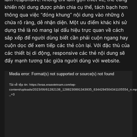
khiến nội dung được phân chia cụ thể, tách bạch hơn
thông qua việc “đóng khung” nội dung vào những ô
chứa rõ ràng, dễ nhận diện. Một ưu điểm khác khi sử
dụng thẻ là nó mang lại dấu hiệu trực quan về cách
sắp xếp để người dùng biết cần phải cuộn ngang hay
cuộn dọc để xem tiếp các thẻ còn lại. Với đặc thù của
các thiết bị di động, responsive các thẻ nội dung sẽ
đẩy mạnh tương tác giữa người dùng với website.
Trình
Media error: Format(s) not supported or source(s) not found
chơi
Tải về tệp tin: https://eras.erasvietnam.com/wp-
Video
content/uploads/2023/06/61282138_1288230891343935_6344294504341105554_n.m
_=3