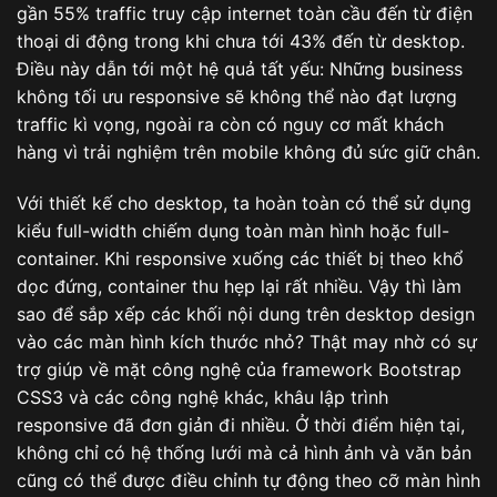
gần 55% traffic truy cập internet toàn cầu đến từ điện
thoại di động trong khi chưa tới 43% đến từ desktop.
Điều này dẫn tới một hệ quả tất yếu: Những business
không tối ưu responsive sẽ không thể nào đạt lượng
traffic kì vọng, ngoài ra còn có nguy cơ mất khách
hàng vì trải nghiệm trên mobile không đủ sức giữ chân.
Với thiết kế cho desktop, ta hoàn toàn có thể sử dụng
kiểu full-width chiếm dụng toàn màn hình hoặc full-
container. Khi responsive xuống các thiết bị theo khổ
dọc đứng, container thu hẹp lại rất nhiều. Vậy thì làm
sao để sắp xếp các khối nội dung trên desktop design
vào các màn hình kích thước nhỏ? Thật may nhờ có sự
trợ giúp về mặt công nghệ của framework Bootstrap
CSS3 và các công nghệ khác, khâu lập trình
responsive đã đơn giản đi nhiều. Ở thời điểm hiện tại,
không chỉ có hệ thống lưới mà cả hình ảnh và văn bản
cũng có thể được điều chỉnh tự động theo cỡ màn hình