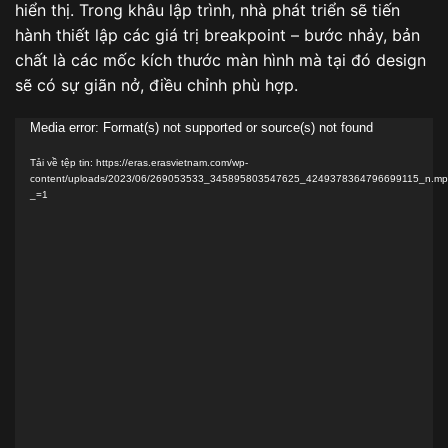
hiển thị. Trong khâu lập trình, nhà phát triển sẽ tiến
hành thiết lập các giá trị breakpoint – bước nhảy, bản
chất là các mốc kích thước màn hình mà tại đó design
sẽ có sự giãn nở, điều chỉnh phù hợp.
Trình
Media error: Format(s) not supported or source(s) not found
chơi
Tải về tệp tin: https://eras.erasvietnam.com/wp-
Video
content/uploads/2023/06/269053533_345895803547625_4249378364796699115_n.m
_=1