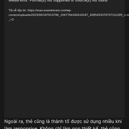
Trình
Media error: Format(s) not supported or source(s) not found
chơi
Tải về tệp tin: https://eras.erasvietnam.com/wp-
Video
content/uploads/2023/06/187613796_1067764180419197_4095453376707211295_n.
_=2
Ngoài ra, thẻ cũng là thành tố được sử dụng nhiều khi
làm responsive. Không chỉ làm gọn thiết kế, thẻ cũng