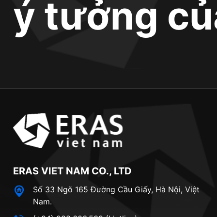
ý tưởng củ
ERAS VIET NAM CO., LTD
Số 33 Ngõ 165 Đường Cầu Giấy, Hà Nội, Việt
Nam.