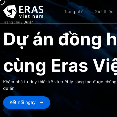
Bỏ
qua
Trang chủ
Giới thiệu
nội
dung
Trang chủ
/
Dự án
Dự án đồng 
cùng Eras Vi
Khám phá tư duy thiết kế và triết lý sáng tạo được chúng
dự án.
Kết nối ngay →