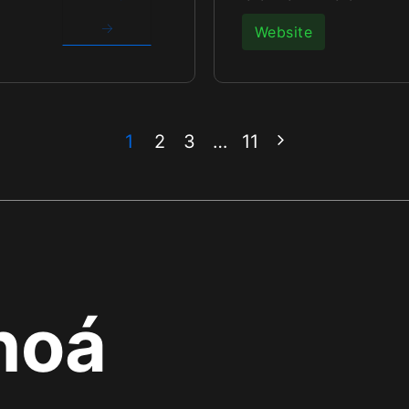
→
Website
1
2
3
…
11
hoá