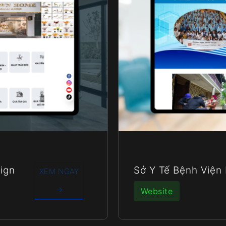
ign
Sở Y Tế Bệnh Viện
XEM NGAY
→
Website