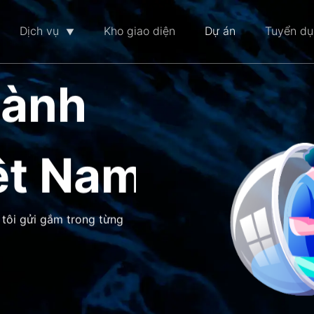
Dịch vụ
Kho giao diện
Dự án
Tuyển d
hành
ệt Nam
 tôi gửi gắm trong từng