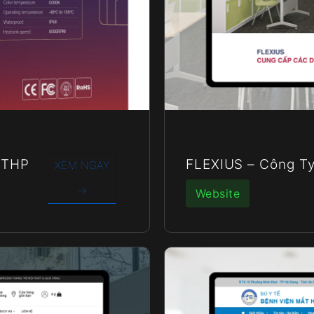
 THP
FLEXIUS – Công Ty
XEM NGAY
→
Website