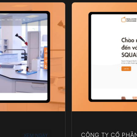
CÔNG TY CỔ PHẦ
XEM NGAY