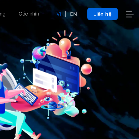
ụng
Góc nhìn
VI
|
EN
Liên hệ