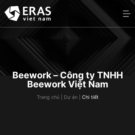
Bỏ
qua
nội
dung
Beework – Công ty TNHH
Beework Việt Nam
Trang chủ | Dự án |
Chi tiết