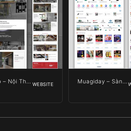
 – Nội Thất
Muagiday – Sàn
WEBSITE
ấp Centro
Thương Mại Điện
Âu
Tử Xuyên Biên
Giới Hàng Đầu
Việt Nam