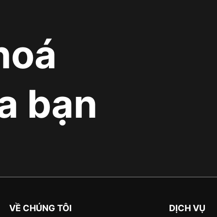
hoá
a bạn
VỀ CHÚNG TÔI
DỊCH VỤ