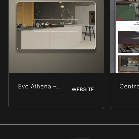
Evc Athena –
Centro
WEBSITE
Công Ty TNHH
Cao C
EVC ATHENA
Châu 