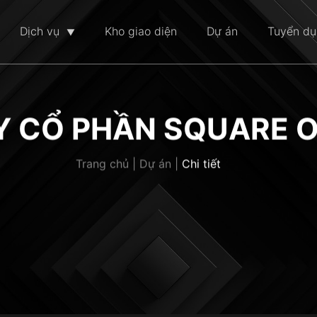
Dịch vụ
Kho giao diện
Dự án
Tuyển d
Y CỔ PHẦN SQUARE 
Trang chủ | Dự án |
Chi tiết