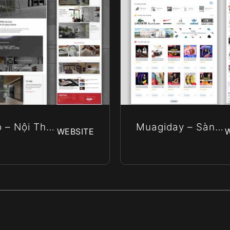
 – Nội Thất
Muagiday – Sàn
WEBSITE
ấp Centro
Thương Mại Điện
Âu
Tử Xuyên Biên
Giới Hàng Đầu
Việt Nam