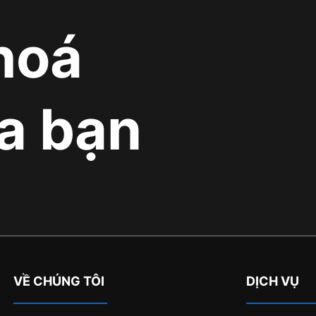
hoá
a bạn
VỀ CHÚNG TÔI
DỊCH VỤ