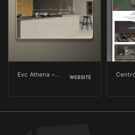
Evc Athena –
Centro
WEBSITE
Công Ty TNHH
Cao C
EVC ATHENA
Châu 