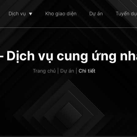
Dịch vụ
Kho giao diện
Dự án
Tuyển d
ịch vụ cung ứng nhân
Trang chủ | Dự án |
Chi tiết