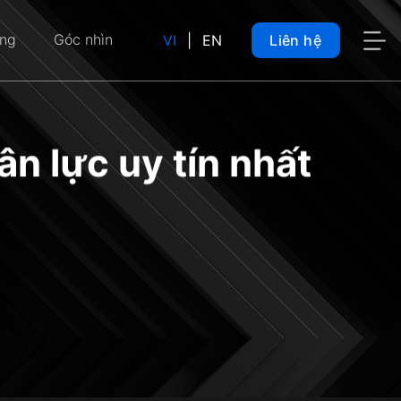
ụng
Góc nhìn
VI
|
EN
Liên hệ
 lực uy tín nhất