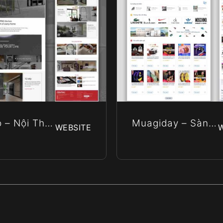
 – Nội Thất
Muagiday – Sàn
WEBSITE
ấp Centro
Thương Mại Điện
Âu
Tử Xuyên Biên
Giới Hàng Đầu
Việt Nam