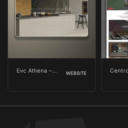
Evc Athena –
Centro
WEBSITE
Công Ty TNHH
Cao C
EVC ATHENA
Châu 