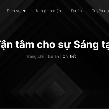
Dịch vụ
Kho giao diện
Dự án
Tuyển d
n tâm cho sự Sáng tạ
Trang chủ | Dự án |
Chi tiết