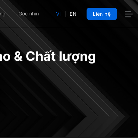
ụng
Góc nhìn
VI
|
EN
Liên hệ
o & Chất lượng