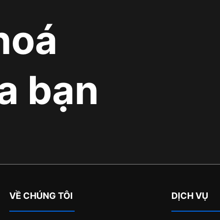
hoá
a bạn
VỀ CHÚNG TÔI
DỊCH VỤ