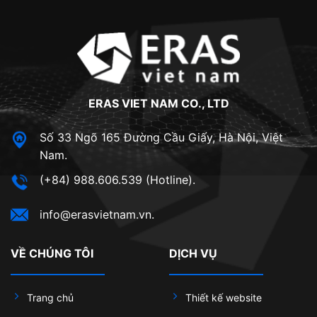
ERAS VIET NAM CO., LTD
Số 33 Ngõ 165 Đường Cầu Giấy, Hà Nội, Việt
Nam.
(+84) 988.606.539 (Hotline).
info@erasvietnam.vn.
VỀ CHÚNG TÔI
DỊCH VỤ
Trang chủ
Thiết kế website