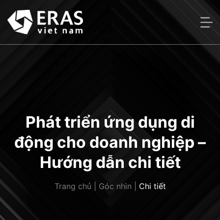
Bỏ
qua
nội
dung
Phát triển ứng dụng di
động cho doanh nghiệp –
Hướng dẫn chi tiết
Trang chủ
|
Góc nhìn
|
Chi tiết