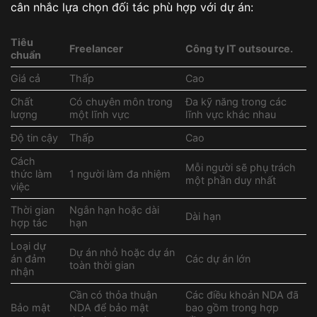
cân nhắc lựa chọn đối tác phù hợp với dự án:
Tiêu
Freelancer
Công ty IT
outsource.
chuẩn
Giá cả
Thấp
Cao
Chất
Có chuyên môn trong
Đa kỹ năng trong các
lượng
một lĩnh vực
lĩnh vực khác nhau
Độ tin cậy
Thấp
Cao
Cách
Mỗi người sẽ phụ trách
thức làm
1 người làm đa nhiệm
một phần duy nhất
việc
Thời gian
Ngắn hạn hoặc dài
Dài hạn
hợp tác
hạn
Loại dự
Dự án nhỏ hoặc dự án
án đảm
Các dự án lớn
toàn thời gian
nhận
Cần có thỏa thuận
Các điều khoản NDA đã
Bảo mật
NDA để bảo mật
bao gồm trong hợp